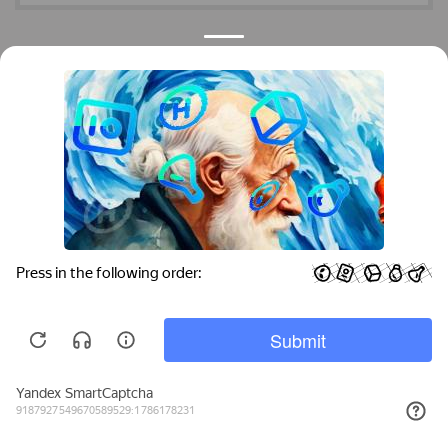
Контакты
Краснодар
Тимашевск
Темрюк
+7 (861) 298-41-90
+7 (861) 298-41-90
Российская, дом 269/10А
krov@krovsystem.com
ЗАКАЗАТЬ ЗВОНОК
Copyright © "Кровельные системы", 2019
Информация на данном сайте носит ознакомительный характер и не является
публичной офертой
Политика конфиденциальности
Пользуясь сайтом, вы соглашаетесь на использование cookies и
Принять
принимаете
политику конфиденциальности