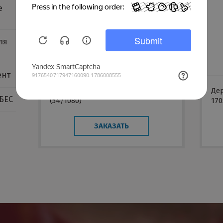
е
ля
ент
Профиль Албес ПН-4 (75*40)/3м
Де
БЕС
(54/1080)
170
ЗАКАЗАТЬ