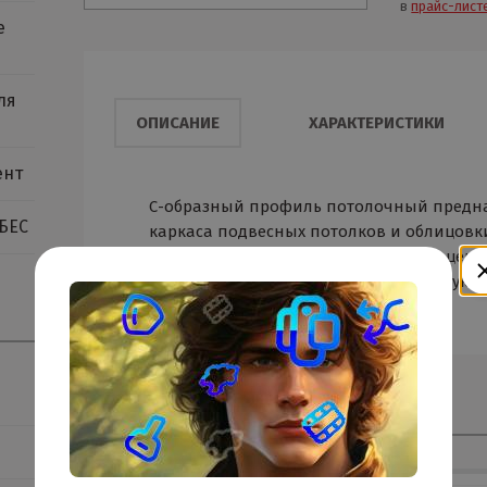
в
прайс-лист
е
ля
ОПИСАНИЕ
ХАРАКТЕРИСТИКИ
ент
С-образный профиль потолочный предн
БЕС
каркаса подвесных потолков и облицовки
профиля имеют по три канавки для цен
шурупа и предают ему дополнительную ж
Смотрите также