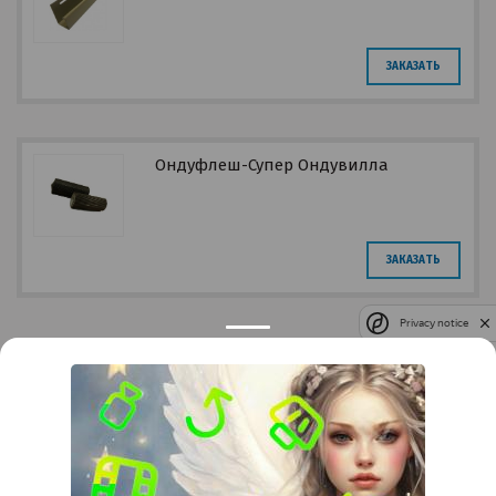
ЗАКАЗАТЬ
Ондуфлеш-Супер Ондувилла
ЗАКАЗАТЬ
Privacy notice
Контакты
Краснодар
Тимашевск
Темрюк
+7 (861) 298-41-90
+7 (861) 298-41-90