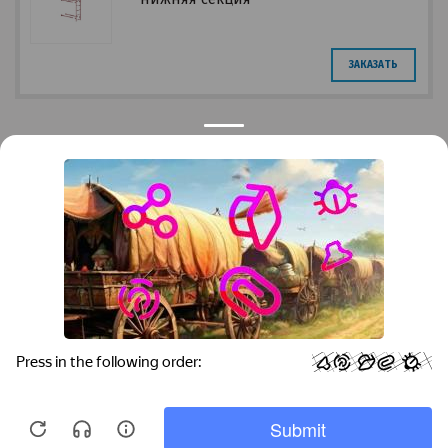
ЗАКАЗАТЬ
Privacy notice
Контакты
Краснодар
Тимашевск
Темрюк
+7 (861) 298-41-90
+7 (861) 298-41-90
Российская, дом 269/10А
krov@krovsystem.com
ЗАКАЗАТЬ ЗВОНОК
Copyright © "Кровельные системы", 2019
Информация на данном сайте носит ознакомительный характер и не является