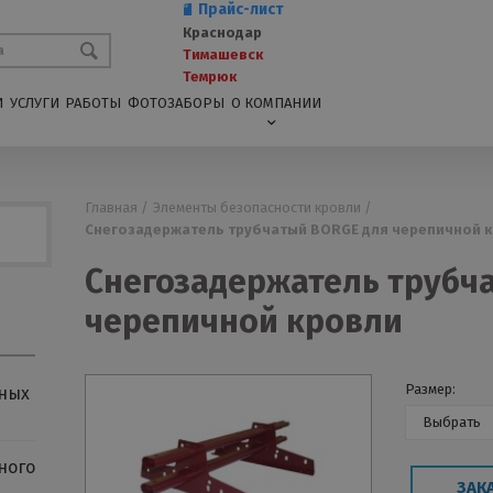
Прайс-лист
Краснодар
Тимашевск
Темрюк
И
УСЛУГИ
РАБОТЫ
ФОТОЗАБОРЫ
О КОМПАНИИ
Главная /
Элементы безопасности кровли /
Снегозадержатель трубчатый BORGE для черепичной 
Снегозадержатель трубч
черепичной кровли
Размер:
ных
Выбрать
ного
ЗАК