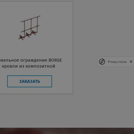
овельное ограждение BORGE
Privacy notice
я кровли из композитной
епицы, 3 м
ЗАКАЗАТЬ