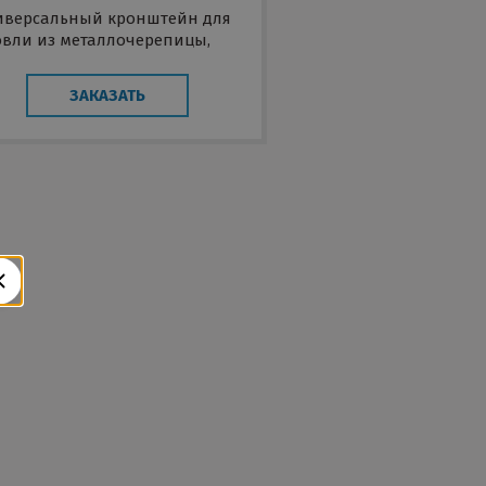
иверсальный кронштейн для
овли из металлочерепицы,
офнастила, материалов на
нове битума
ЗАКАЗАТЬ