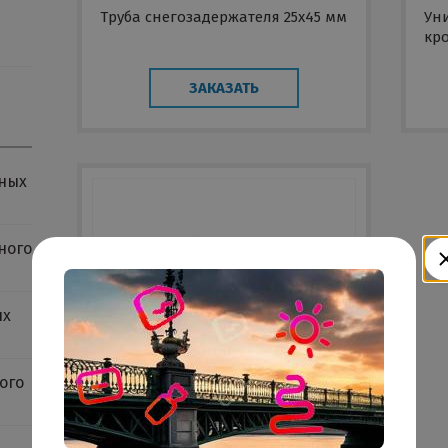
Труба снегозадержателя 25х45 мм
Ун
кр
пр
ос
ЗАКАЗАТЬ
ных
ного
ых
Контрпластина
ого
ЗАКАЗАТЬ