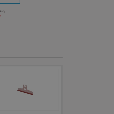
цену
е