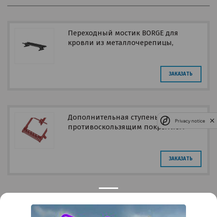
Переходный мостик BORGE для
кровли из металлочерепицы,
профнастила, материалов на
основе битума
ЗАКАЗАТЬ
Дополнительная ступень с
Privacy notice
противоскользящим покрытием
ЗАКАЗАТЬ