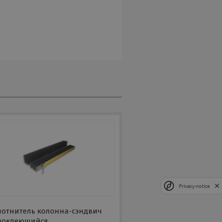
Privacy notice
лотнитель колонна-сэндвич
моклеющийся