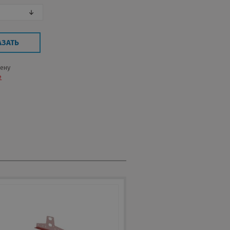
АЗАТЬ
цену
е