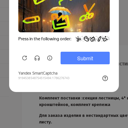
Центральное крепление
лестницы для фальцевой кровли
ЗАКАЗАТЬ
ОПИСАНИЕ
ХАРАКТЕРИСТИ
ДОСТАВКА И МОНТАЖ
Комплект поставки :секция лестницы, 4* 
кронштейнов, комплект крепежа
Для заказа изделия в нестандартных цве
листу.