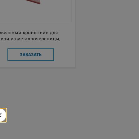
овельный кронштейн для
овли из металлочерепицы,
офнастила, композитной
репицы, материалов на
ЗАКАЗАТЬ
нове битума