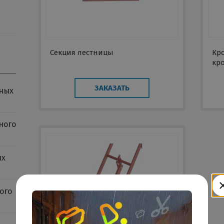
Секция лестницы
Кр
кр
пр
че
ЗАКАЗАТЬ
ных
ос
ного
ых
ого