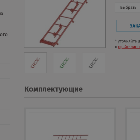
Выбрать
ых
ЗАК
ого
* уточняйте 
в
прайс-лист
Комплектующие