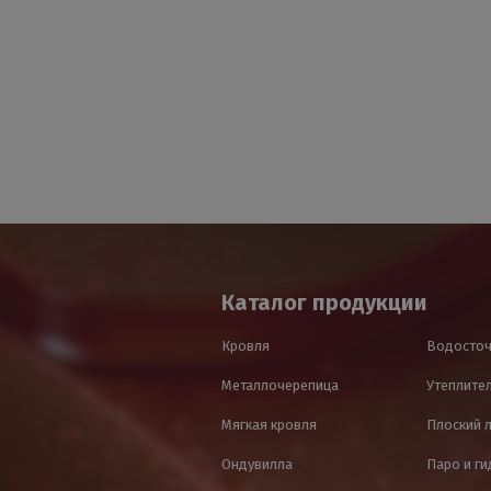
Каталог продукции
Кровля
Водосточ
Металлочерепица
Утеплител
Мягкая кровля
Плоский 
Ондувилла
Паро и г