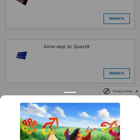
ЗАКАЗАТЬ
Блок-хаус GL Quarzit
ЗАКАЗАТЬ
Privacy notice
Контакты
Краснодар
Тимашевск
Темрюк
+7 (861) 298-41-90
+7 (861) 298-41-90