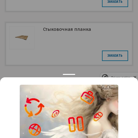
ЗАКАЗАТЬ
Стыковочная планка
ЗАКАЗАТЬ
Privacy notice
Контакты
Краснодар
Тимашевск
Темрюк
+7 (861) 298-41-90
+7 (861) 298-41-90
Российская, дом 269/10А
krov@krovsystem.com
ЗАКАЗАТЬ ЗВОНОК