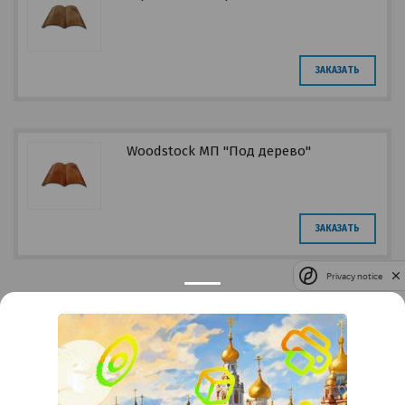
ЗАКАЗАТЬ
Woodstock МП "Под дерево"
ЗАКАЗАТЬ
Privacy notice
Контакты
Краснодар
Тимашевск
Темрюк
+7 (861) 298-41-90
+7 (861) 298-41-90