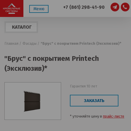
+7 (861) 298-41-90
Меню
КАТАЛОГ
ПРОДУКЦИИ
Главная /
Фасады /
"Брус" с покрытием Printech (Эксклюзив)*
"Брус" с покрытием Printech
(Эксклюзив)*
Гарантия 10 лет
ЗАКАЗАТЬ
* уточняйте цену в
прайс-листе