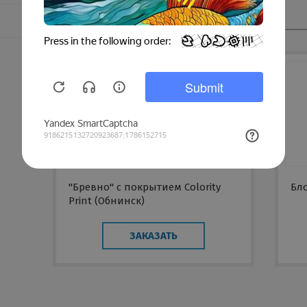
Смотрите также
"Бревно" с покрытием Colority
Бло
Print (Обнинск)
ЗАКАЗАТЬ