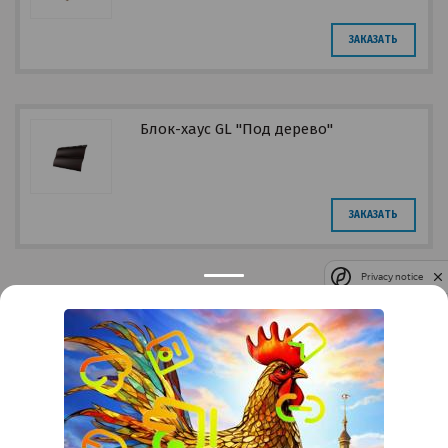
ЗАКАЗАТЬ
Блок-хаус GL "Под дерево"
ЗАКАЗАТЬ
Privacy notice
Контакты
Краснодар
Тимашевск
Темрюк
+7 (861) 298-41-90
+7 (861) 298-41-90
Российская, дом 269/10А