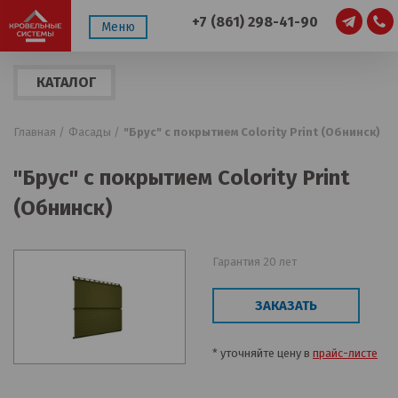
+7 (861) 298-41-90
Меню
КАТАЛОГ
ПРОДУКЦИИ
Главная /
Фасады /
"Брус" с покрытием Colority Print (Обнинск)
"Брус" с покрытием Colority Print
(Обнинск)
Гарантия 20 лет
ЗАКАЗАТЬ
* уточняйте цену в
прайс-листе