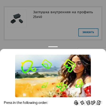
Заглушка внутренняя на профиль
25х40
ЗАКАЗАТЬ
Privacy notice
Контакты
Краснодар
Тимашевск
Темрюк
+7 (861) 298-41-90
+7 (861) 298-41-90
Российская, дом 269/10А
krov@krovsystem.com
ЗАКАЗАТЬ ЗВОНОК