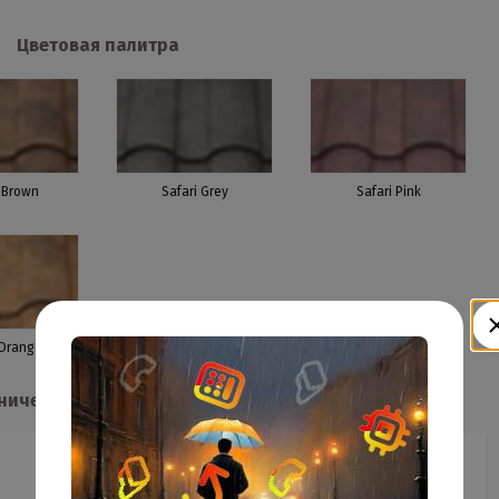
Цветовая палитра
i Brown
Safari Grey
Safari Pink
 Orange
нические характеристики
Safari