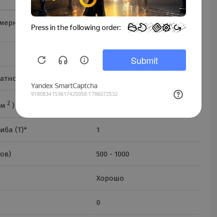
мерного покрытия
35
Не указывается
атном ударе (Дж)
15
2
Zn 275
/м
)
иба (Т)*
1
ов)
500 - 1000
Хорошо
0