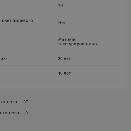
2H
 цвет лицевого
Нет
Матовая,
текстурированная
зию
20 лет
10 лет
о теста — 0Т
го теста — 0