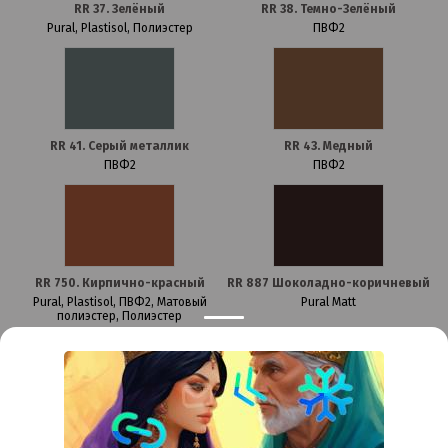
RR 37. Зелёный
RR 38. Темно-Зелёный
Pural, Plastisol, Полиэстер
ПВФ2
RR 41. Серый металлик
RR 43. Медный
ПВФ2
ПВФ2
RR 750. Кирпично-красный
RR 887 Шоколадно-коричневый
Pural, Plastisol, ПВФ2, Матовый
Pural Matt
полиэстер, Полиэстер
Контакты
Краснодар
Тимашевск
Темрюк
+7 (861) 298-41-90
+7 (861) 298-41-90