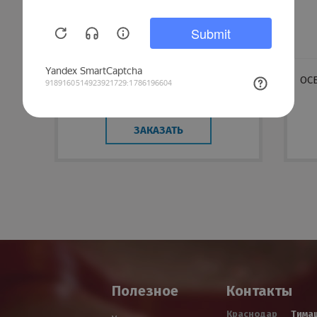
ОСБ-Basic нешлифованная
ОС
Kronospan
ЗАКАЗАТЬ
Полезное
Контакты
Краснодар
Тима