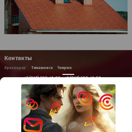
Контакты
Краснодар
Тимашевск
Темрюк
+7 (861) 298-41-90
+7 (861) 298-41-90
Российская, дом 269/10А
krov@krovsystem.com
ЗАКАЗАТЬ ЗВОНОК
Copyright © "Кровельные системы", 2019