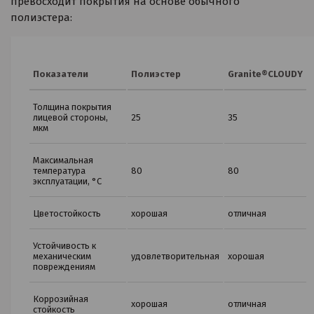
превосходит покрытия на основе обычного
полиэстера:
Показатели
Полиэстер
Granite®CLOUDY
Толщина покрытия
лицевой стороны,
25
35
мкм
Максимальная
температура
80
80
эксплуатации, °С
Цветостойкость
хорошая
отличная
Устойчивость к
механическим
удовлетворительная
хорошая
повреждениям
Коррозийная
хорошая
отличная
стойкость