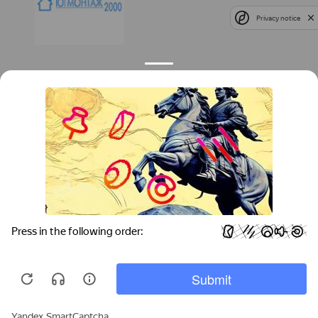
Privacy notice
Контакты
Краснодар
Тимашевск
Темрюк
+7 (861) 298-41-90
+7 (861) 298-41-90
Российская, дом 269/10А
krov@krovsystem.com
ЗАКАЗАТЬ ЗВОНОК
Copyright © "Кровельные системы", 2019
Информация на данном сайте носит ознакомительный характер и не является
публичной офертой