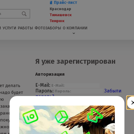
Прайс-лист
Краснодар
Тимашевск
Темрюк
И
УСЛУГИ
РАБОТЫ
ФОТОЗАБОРЫ
О КОМПАНИИ
Я уже зарегистрирован
Авторизация
E-Mail:
ет делать
Пароль:
Забыли
надо будет
пароль?
ую
заказа, а
 ранее. Вы
 покупках
жно что-то
лям мы