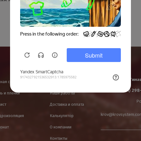
Полезное
Контакты
Краснодар
Тима
ная система
Услуги
+7 (861) 298
ь и пленки
Наши работы
Ро
лист
Доставка и оплата
krov@krovsystem.co
идроизоляция
Калькулятор
онат
О компании
Контакты